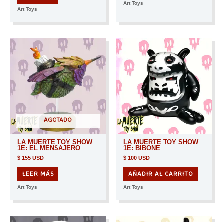
Art Toys
Art Toys
AGOTADO
LA MUERTE TOY SHOW
LA MUERTE TOY SHOW
1E: EL MENSAJERO
1E: BIBONE
$
155 USD
$
100 USD
LEER MÁS
AÑADIR AL CARRITO
Art Toys
Art Toys