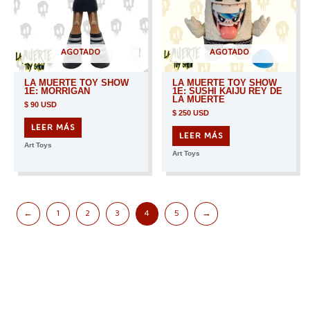
AGOTADO
AGOTADO
LA MUERTE TOY SHOW
LA MUERTE TOY SHOW
1E: MORRIGAN
1E: SUSHI KAIJU REY DE
LA MUERTE
$
90 USD
$
250 USD
LEER MÁS
LEER MÁS
Art Toys
Art Toys
←
1
2
3
4
5
→