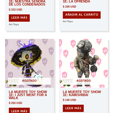
1E: NUESTRA SEÑORA
1E: LA OFRENDA
DE LOS CONDENADOS
$
169 USD
$
333 USD
AÑADIR AL CARRITO
LEER MÁS
Art Toys
Art Toys
AGOTADO
AGOTADO
LA MUERTE TOY SHOW
LA MUERTE TOY SHOW
1E: I JUST WENT FOR A
1E: KAMISHIBAI
WALK
$
140 USD
$
250 USD
LEER MÁS
LEER MÁS