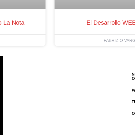
o La Nota
El Desarrollo WE
FABRIZIO VAR
N
C
W
T
C