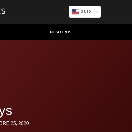
ES
$ USD
NOSOTROS
ys
RE 25, 2020