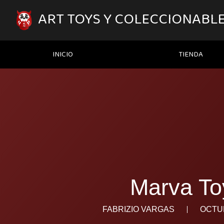
IR
AL
ART TOYS Y COLECCIONABL
CONTENIDO
INICIO
TIENDA
Marva To
FABRIZIO VARGAS
OCTUB