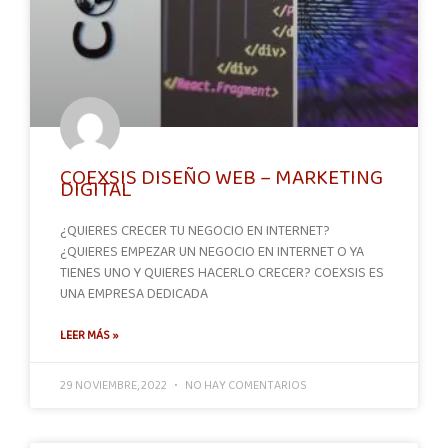
COEXSIS DISEÑO WEB – MARKETING
DIGITAL
¿QUIERES CRECER TU NEGOCIO EN INTERNET?
¿QUIERES EMPEZAR UN NEGOCIO EN INTERNET O YA
TIENES UNO Y QUIERES HACERLO CRECER? COEXSIS ES
UNA EMPRESA DEDICADA
LEER MÁS »
29 NOVIEMBRE, 2022
NO HAY COMENTARIOS