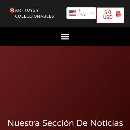
IR
AL
CONTENIDO
ART TOYS Y
$
$
0
0
CART
USD
COLECCIONABLES
USD
Nuestra Sección De Noticias