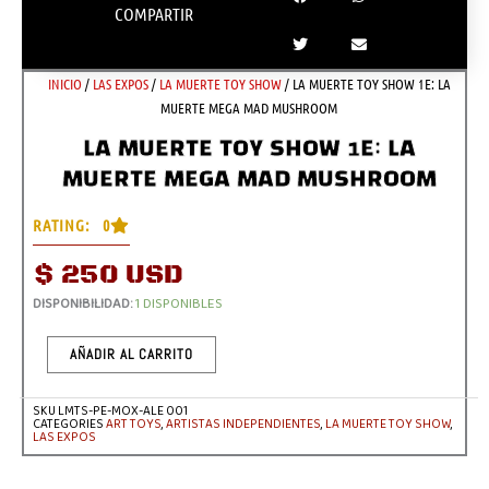
COMPARTIR
INICIO
/
LAS EXPOS
/
LA MUERTE TOY SHOW
/ LA MUERTE TOY SHOW 1E: LA
MUERTE MEGA MAD MUSHROOM
LA MUERTE TOY SHOW 1E: LA
MUERTE MEGA MAD MUSHROOM
RATING: 0
$
250 USD
LA
DISPONIBILIDAD:
1 DISPONIBLES
MUERTE
TOY
SHOW
1E:
AÑADIR AL CARRITO
LA
MUERTE
MEGA
MAD
SKU
LMTS-PE-MOX-ALE 001
MUSHROOM
CATEGORIES
ART TOYS
,
ARTISTAS INDEPENDIENTES
,
LA MUERTE TOY SHOW
,
CANTIDAD
LAS EXPOS