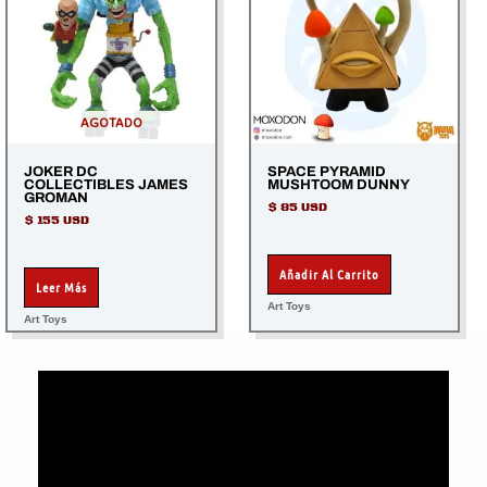
AGOTADO
JOKER DC
SPACE PYRAMID
COLLECTIBLES JAMES
MUSHTOOM DUNNY
GROMAN
$
85 USD
$
155 USD
Añadir Al Carrito
Leer Más
Art Toys
Art Toys