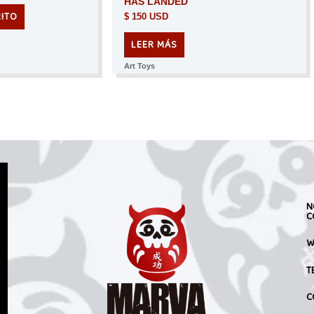
HAS LANDED
RITO
$
150 USD
LEER MÁS
Art Toys
N
C
W
T
C