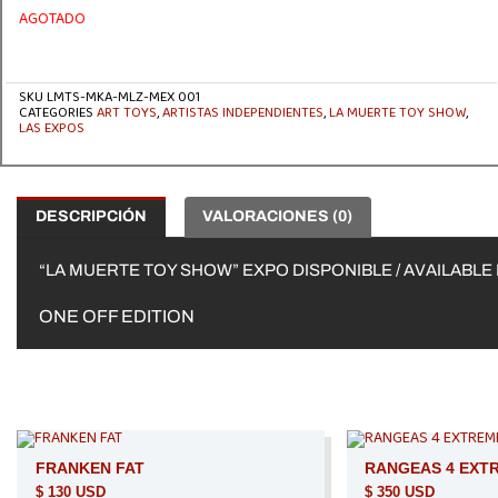
AGOTADO
SKU
LMTS-MKA-MLZ-MEX 001
CATEGORIES
ART TOYS
,
ARTISTAS INDEPENDIENTES
,
LA MUERTE TOY SHOW
,
LAS EXPOS
DESCRIPCIÓN
VALORACIONES (0)
“LA MUERTE TOY SHOW” EXPO DISPONIBLE / AVAILABLE 
ONE OFF EDITION
AGO
FRANKEN FAT
RANGEAS 4 EXT
$
130 USD
$
350 USD