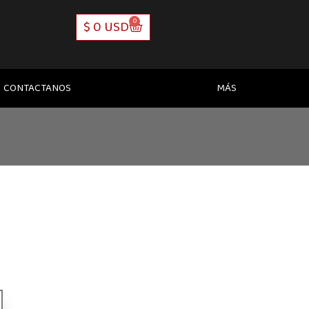
0
CART
$
0 USD
CONTACTANOS
MÁS