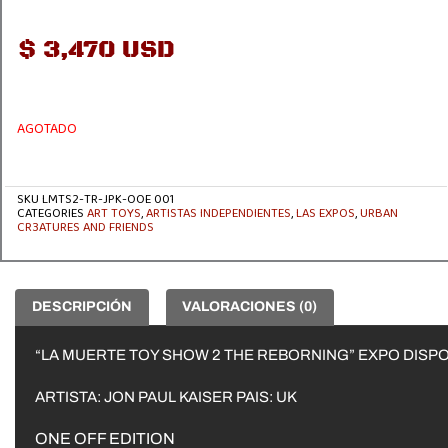
$
3,470 USD
AGOTADO
SKU
LMTS2-TR-JPK-OOE 001
CATEGORIES
ART TOYS
,
ARTISTAS INDEPENDIENTES
,
LAS EXPOS
,
URBAN
CR3ATURES AND FRIENDS
DESCRIPCIÓN
VALORACIONES (0)
“LA MUERTE TOY SHOW 2 THE REBORNING” EXPO DISPON
ARTISTA: JON PAUL KAISER PAIS: UK
ONE OFF EDITION