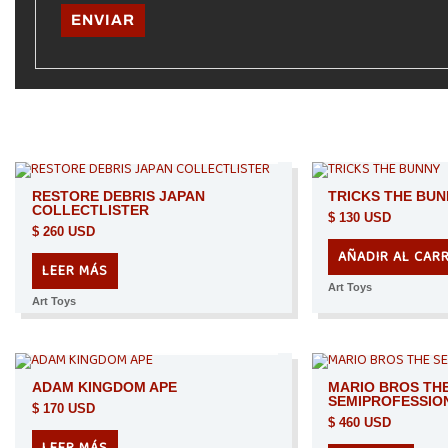
AGOTADO
RESTORE DEBRIS JAPAN
TRICKS THE BU
COLLECTLISTER
$
130 USD
$
260 USD
AÑADIR AL CAR
LEER MÁS
Art Toys
Art Toys
AGOTADO
AGO
ADAM KINGDOM APE
MARIO BROS TH
SEMIPROFESSIO
$
170 USD
$
460 USD