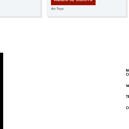
AÑADIR AL CARRITO
Art Toys
N
C
W
T
C