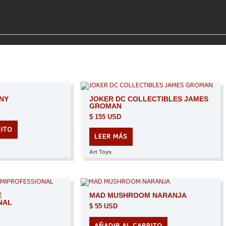
AGOTADO
NNY
JOKER DC COLLECTIBLES JAMES
GROMAN
$
155 USD
RITO
LEER MÁS
Art Toys
TADO
E
MAD MUSHROOM NARANJA
NAL
$
55 USD