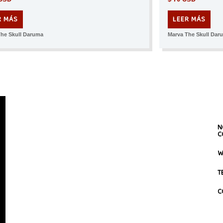
R MÁS
LEER MÁS
The Skull Daruma
Marva The Skull Dar
N
C
W
T
C