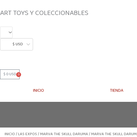
IR
AL
CONTENIDO
ART TOYS Y COLECCIONABLES
$ USD
$
0 USD
0
CART
INICIO
TIENDA
INICIO
/
LAS EXPOS
/
MARVA THE SKULL DARUMA
/ MARVA THE SKULL DARUM