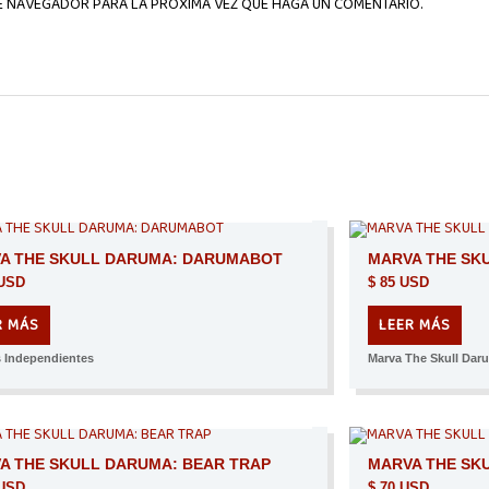
TE NAVEGADOR PARA LA PRÓXIMA VEZ QUE HAGA UN COMENTARIO.
AGOTADO
A THE SKULL DARUMA: DARUMABOT
MARVA THE SK
USD
$
85 USD
R MÁS
LEER MÁS
s Independientes
Marva The Skull Dar
AGOTADO
A THE SKULL DARUMA: BEAR TRAP
MARVA THE SK
USD
$
70 USD