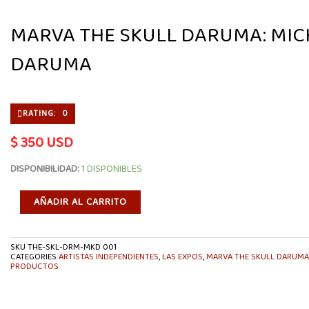
MARVA THE SKULL DARUMA: MIC
DARUMA
RATING: 0
$
350 USD
MARVA
DISPONIBILIDAD:
1 DISPONIBLES
THE
SKULL
DARUMA:
AÑADIR AL CARRITO
MICKEY
DARUMA
CANTIDAD
SKU
THE-SKL-DRM-MKD 001
CATEGORIES
ARTISTAS INDEPENDIENTES
,
LAS EXPOS
,
MARVA THE SKULL DARUMA
PRODUCTOS