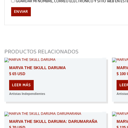
GUARDAR MI NOMBRE, CORREO ELECTRÓNICO Y SITIO WEB EN ES
PRODUCTOS RELACIONADOS
AGOTADO
MARVA THE SKULL DARUMA
MARV
$
65 USD
$
100 
LEER MÁS
LEE
Artistas Independientes
Artista
AGOTADO
MARVA THE SKULL DARUMA: DARUMARAÑA
MARV
$
70 USD
$
125 