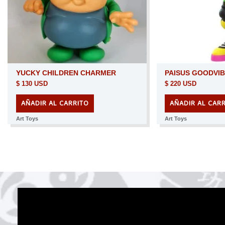
YUCKY CHILDREN CHARMER
PAISUS GOODVI
$
130 USD
$
220 USD
AÑADIR AL CARRITO
AÑADIR AL CAR
Art Toys
Art Toys