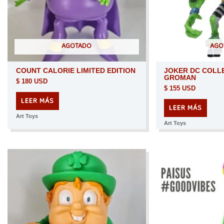
AGOTADO
AGO
COUNT CALORIE LIMITED EDITION
JOKER DC COLL
GROMAN
$
180 USD
$
155 USD
LEER MÁS
LEER MÁS
Art Toys
Art Toys