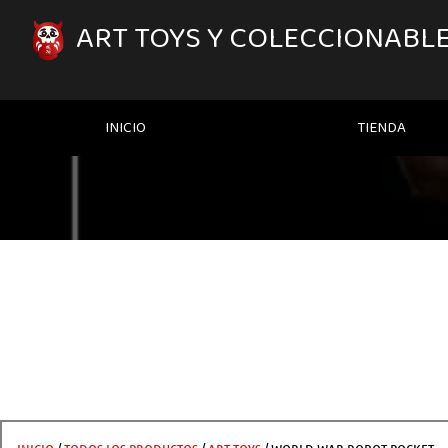
IR
AL
ART TOYS Y COLECCIONABL
CONTENIDO
INICIO
TIENDA