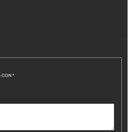
S CON
*