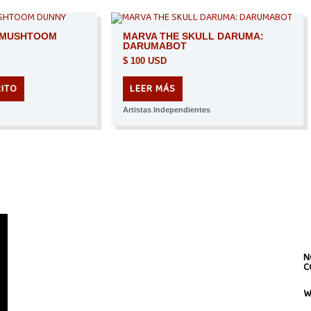
AGOTADO
 MUSHTOOM
MARVA THE SKULL DARUMA:
DARUMABOT
$
100 USD
RITO
LEER MÁS
Artistas Independientes
N
C
W