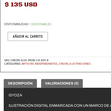
$
135 USD
"GYOZA"
ILUSTRACIÓN
POR
CREON
DISPONIBILIDAD:
1 DISPONIBLES
CHICKENHEAD
CANTIDAD
AÑADIR AL CARRITO
SKU
CREON-ILUS-MON-C4 001-4
CATEGORIES
ARTISTAS INDEPENDIENTES
,
CREON
,
ILUSTRACIONES
DESCRIPCIÓN
VALORACIONES (0)
GYOZA
ILUSTRACIÓN DIGITAL ENMARCADA CON UN MARCO DE 