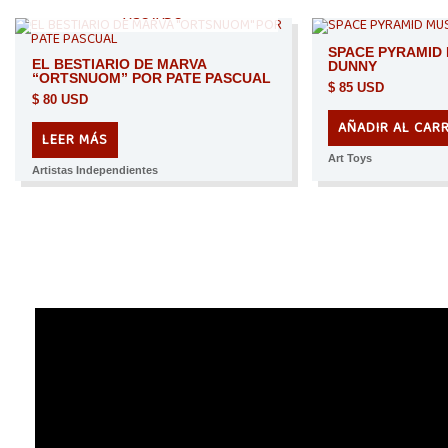
AGOTADO
SPACE PYRAMID
EL BESTIARIO DE MARVA
DUNNY
“ORTSNUOM” POR PATE PASCUAL
$
85 USD
$
80 USD
AÑADIR AL CAR
LEER MÁS
Art Toys
Artistas Independientes