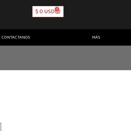
0
CART
$
0 USD
CONTACTANOS
MÁS