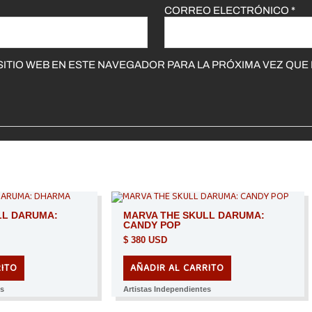
CORREO ELECTRÓNICO
*
ITIO WEB EN ESTE NAVEGADOR PARA LA PRÓXIMA VEZ QUE
LL DARUMA:
MARVA THE SKULL DARUMA:
CANDY POP
$
380 USD
RITO
AÑADIR AL CARRITO
es
Artistas Independientes