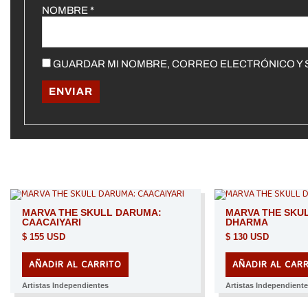
NOMBRE
*
GUARDAR MI NOMBRE, CORREO ELECTRÓNICO Y S
MARVA THE SKULL DARUMA:
MARVA THE SKU
CAACAIYARI
DHARMA
$
155 USD
$
130 USD
AÑADIR AL CARRITO
AÑADIR AL CAR
Artistas Independientes
Artistas Independient