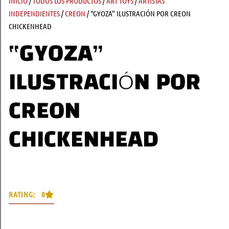
INICIO
/
TODOS LOS PRODUCTOS
/
ART TOYS
/
ARTISTAS
INDEPENDIENTES
/
CREON
/ “GYOZA” ILUSTRACIÓN POR CREON
CHICKENHEAD
“GYOZA”
ILUSTRACIÓN POR
CREON
CHICKENHEAD
RATING: 0